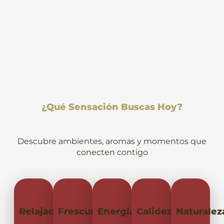
¿qué Sensación Buscas Hoy?
Descubre ambientes, aromas y momentos que
conecten contigo
Relajación
Frescura
Energía
Calidez
Naturalez