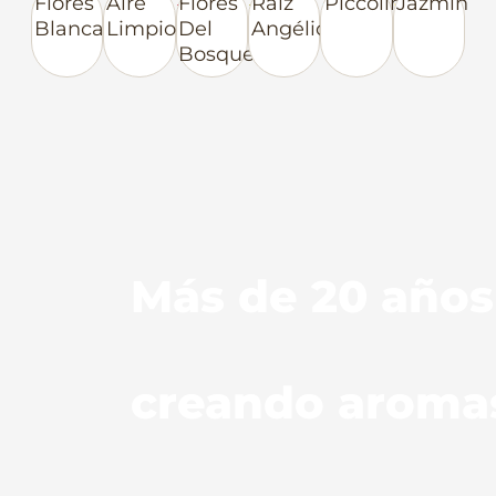
Flores
Aire
Flores
Raíz
Piccolino
Jazmín
Blancas
Limpio
Del
Angélica
Bosque
Más de 20 años
creando aroma