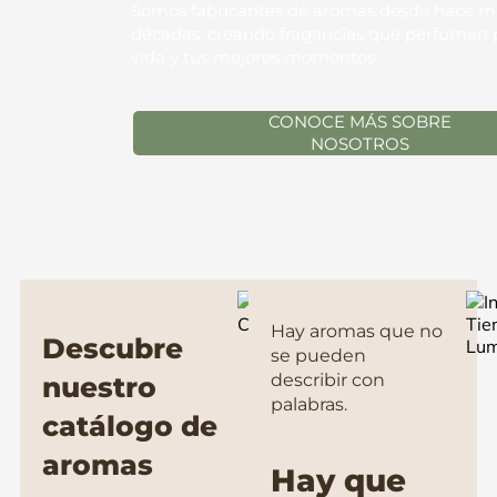
Somos fabricantes de aromas desde hace m
décadas, creando fragancias que perfuman 
vida y tus mejores momentos.
CONOCE MÁS SOBRE
NOSOTROS
Hay aromas que no
Descubre
se pueden
describir con
nuestro
palabras.
catálogo de
aromas
Hay que