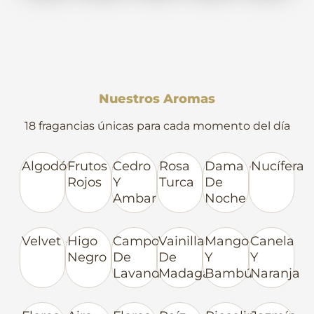
Nuestros Aromas
18 fragancias únicas para cada momento del día
Algodón
Frutos
Cedro
Rosa
Dama
Nucífera
Rojos
Y
Turca
De
Ambar
Noche
Velvet
Higo
Campos
Vainilla
Mango
Canela
Negro
De
De
Y
Y
Lavanda
Madagascar
Bambú
Naranja