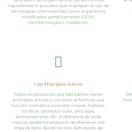
naturales o de origen natural. No admitimos
en 
ingredientes ni procesos que impliquen el uso de
tecnologías controvertidas como organismos
modificados genéticamente (OGM),
nanotecnología o irradiación.
Con Principios Activos
Todos los productos que fabricamos tienen
0%
principios activos y con ellos se formula una
Feno
función cosmética concreta: limpiar, hidratar,
tonificar, protector solar, anticaspa,
antitranspirante, etc. A diferencia de otras
marcas, podemos presumir de ofreceros una
línea de baño donde no solo disfrutaréis de