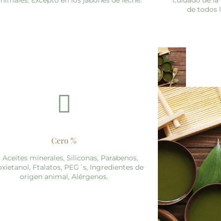
animales. Excepto en los jabones de leche.
cuidado de la
de todos 
Cero %
 Aceites minerales, Siliconas, Parabenos,
xietanol, Ftalatos, PEG´s, Ingredientes de
origen animal, Alérgenos.